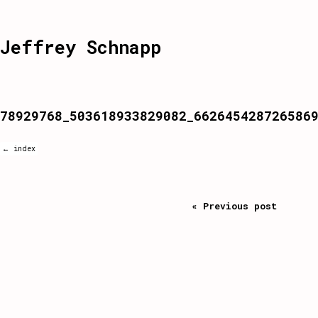
Jeffrey Schnapp
78929768_503618933829082_662645428726586
← index
« Previous post