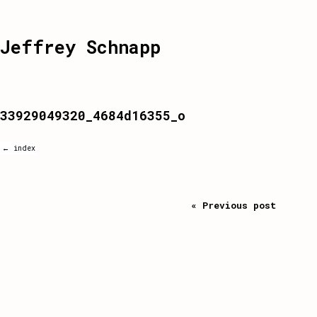
Jeffrey Schnapp
33929049320_4684d16355_o
← index
« Previous post